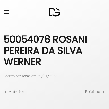
50054078 ROSANI
PEREIRA DA SILVA
WERNER
Escrito por
Jonas
em
29/01/2025
.
Anterior
Próximo