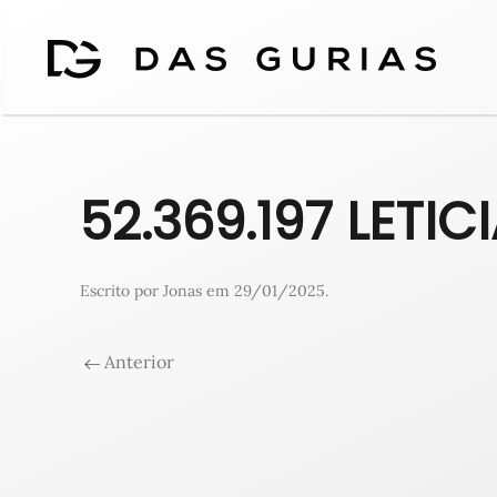
52.369.197 LETI
Escrito por
Jonas
em
29/01/2025
.
Anterior