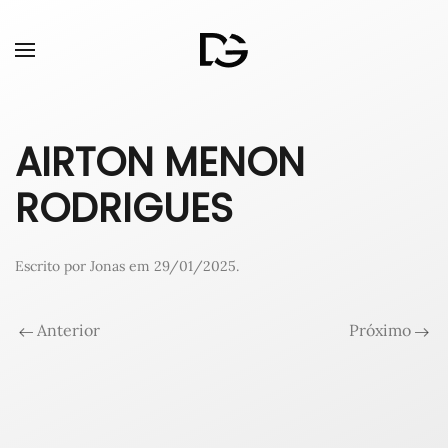
AIRTON MENON
RODRIGUES
Escrito por
Jonas
em
29/01/2025
.
Anterior
Próximo