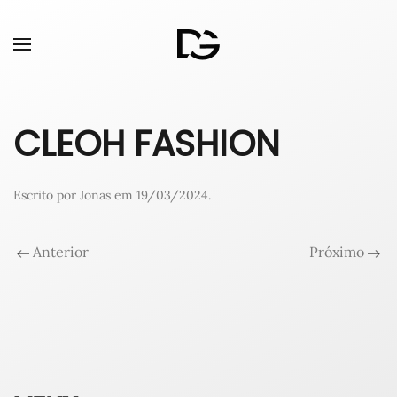
CLEOH FASHION
Escrito por
Jonas
em
19/03/2024
.
Anterior
Próximo