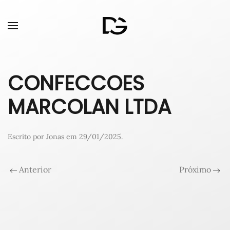
CONFECCOES
MARCOLAN LTDA
Escrito por
Jonas
em
29/01/2025
.
Anterior
Próximo