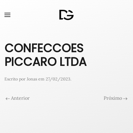
CONFECCOES
PICCARO LTDA
Escrito por
Jonas
em
27/02/2023
.
Anterior
Próximo