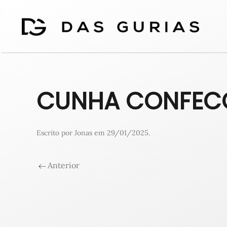
CUNHA CONFECC
Escrito por
Jonas
em
29/01/2025
.
Anterior