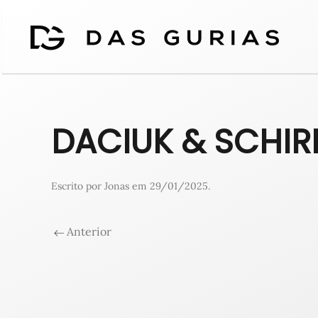
DACIUK & SCHIR
Escrito por
Jonas
em
29/01/2025
.
Anterior