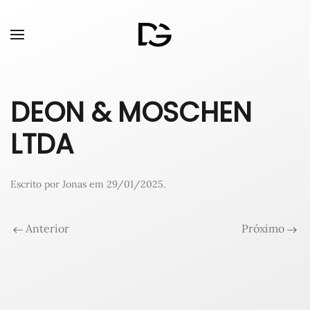
DEON & MOSCHEN
LTDA
Escrito por
Jonas
em
29/01/2025
.
Anterior
Próximo