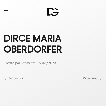
DIRCE MARIA
OBERDORFER
Escrito por
Jonas
em
27/02/2023
.
Anterior
Próximo