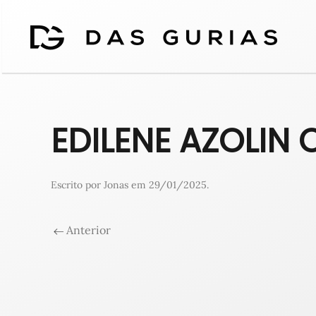
EDILENE AZOLIN 
Escrito por
Jonas
em
29/01/2025
.
Anterior