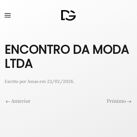
ENCONTRO DA MODA
LTDA
Escrito por
Jonas
em
23/02/2026
.
Anterior
Próximo