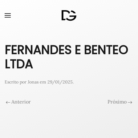
FERNANDES E BENTEO
LTDA
Escrito por
Jonas
em
29/01/2025
.
Anterior
Próximo