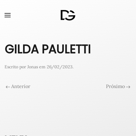
GILDA PAULETTI
Escrito por
Jonas
em
26/02/2023
.
Anterior
Próximo