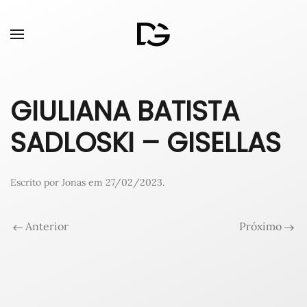
GIULIANA BATISTA
SADLOSKI – GISELLAS
Escrito por
Jonas
em
27/02/2023
.
Anterior
Próximo