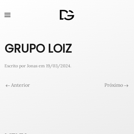
GRUPO LOIZ
Escrito por
Jonas
em
19/03/2024
.
Anterior
Próximo