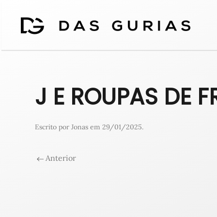
J E ROUPAS DE 
Escrito por
Jonas
em
29/01/2025
.
Anterior