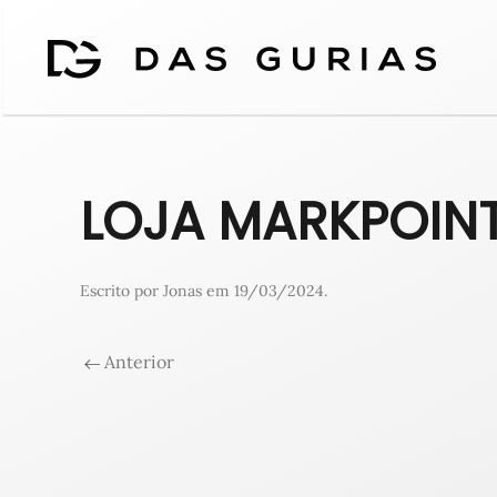
LOJA MARKPOIN
Escrito por
Jonas
em
19/03/2024
.
Anterior