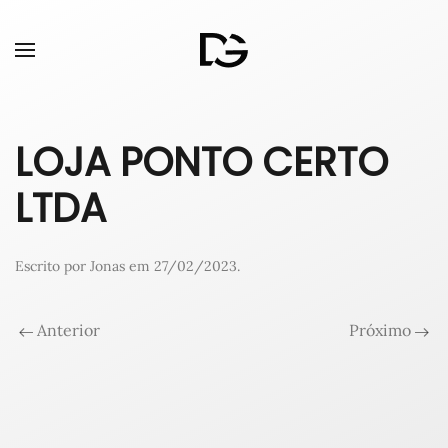
LOJA PONTO CERTO
LTDA
Escrito por
Jonas
em
27/02/2023
.
Anterior
Próximo