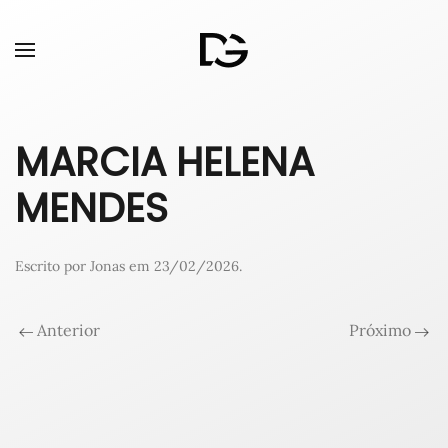
MARCIA HELENA
MENDES
Escrito por
Jonas
em
23/02/2026
.
Anterior
Próximo