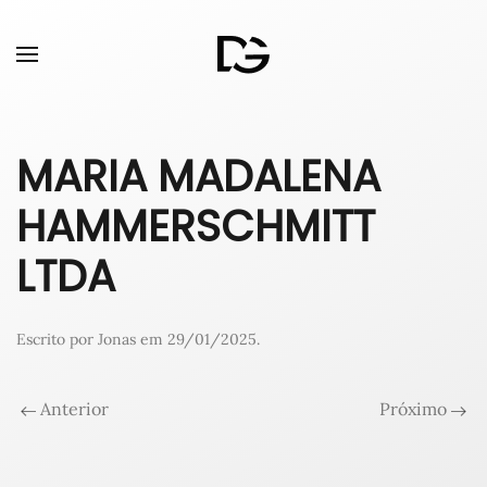
MARIA MADALENA
HAMMERSCHMITT
LTDA
Escrito por
Jonas
em
29/01/2025
.
Anterior
Próximo