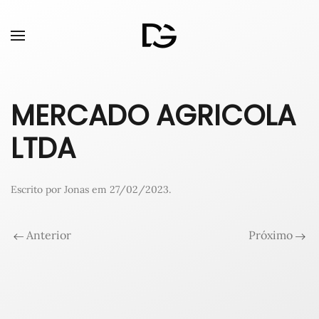
MERCADO AGRICOLA
LTDA
Escrito por
Jonas
em
27/02/2023
.
Anterior
Próximo