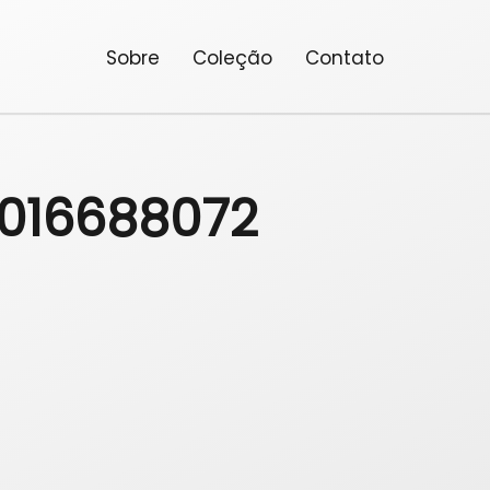
Sobre
Coleção
Contato
9016688072