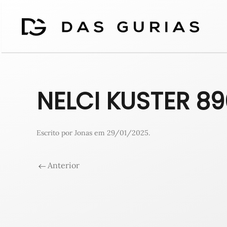
NELCI KUSTER 8
Escrito por
Jonas
em
29/01/2025
.
Anterior