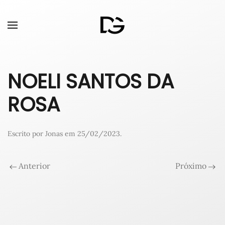
NOELI SANTOS DA
ROSA
Escrito por
Jonas
em
25/02/2023
.
Anterior
Próximo