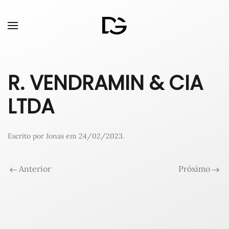
R. VENDRAMIN & CIA
LTDA
Escrito por
Jonas
em
24/02/2023
.
Anterior
Próximo