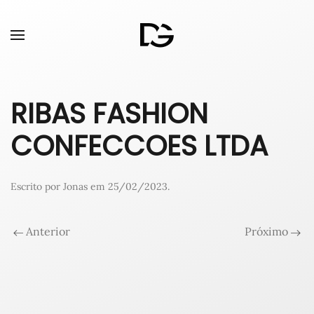
RIBAS FASHION
CONFECCOES LTDA
Escrito por
Jonas
em
25/02/2023
.
Anterior
Próximo