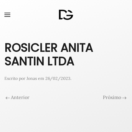
ROSICLER ANITA
SANTIN LTDA
Escrito por
Jonas
em
26/02/2023
.
Anterior
Próximo