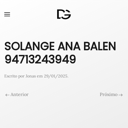
SOLANGE ANA BALEN
94713243949
Escrito por
Jonas
em
29/01/2025
.
Anterior
Próximo