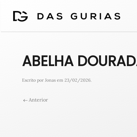
ABELHA DOURA
Escrito por
Jonas
em
23/02/2026
.
Anterior