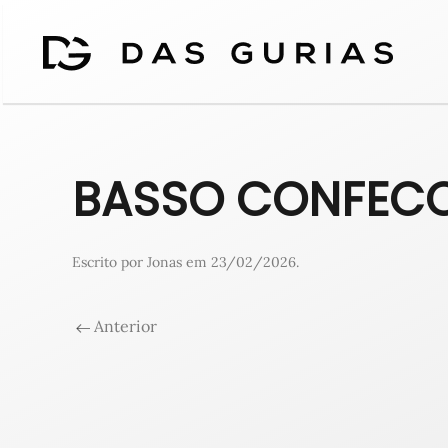
BASSO CONFEC
Escrito por
Jonas
em
23/02/2026
.
Anterior