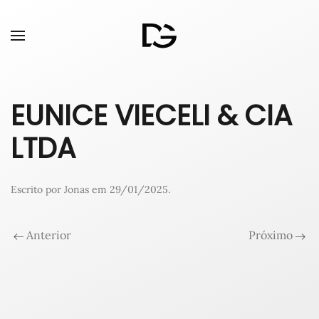
EUNICE VIECELI & CIA
LTDA
Escrito por
Jonas
em
29/01/2025
.
Anterior
Próximo