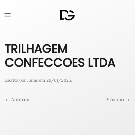
TRILHAGEM
CONFECCOES LTDA
Escrito por
Jonas
em
29/01/2025
.
Anterior
Próximo