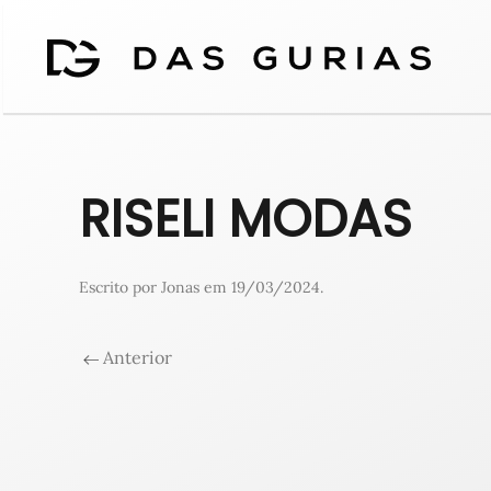
RISELI MODAS
Escrito por
Jonas
em
19/03/2024
.
Anterior